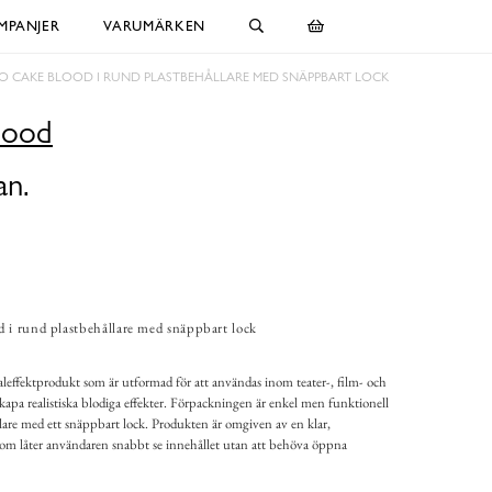
MPANJER
VARUMÄRKEN
 CAKE BLOOD I RUND PLASTBEHÅLLARE MED SNÄPPBART LOCK
lood
an.
 i rund plastbehållare med snäppbart lock
leffektprodukt som är utformad för att användas inom teater-, film- och
kapa realistiska blodiga effekter. Förpackningen är enkel men funktionell
lare med ett snäppbart lock. Produkten är omgiven av en klar,
om låter användaren snabbt se innehållet utan att behöva öppna