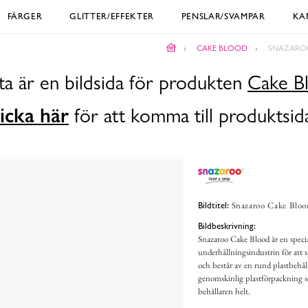
FÄRGER
GLITTER/EFFEKTER
PENSLAR/SVAMPAR
KA
CAKE BLOOD
SNAZAROO
a är en bildsida för produkten
Cake B
icka här
för att komma till produktsid
Snazaroo Cake Blood
Bildtitel:
Bildbeskrivning:
Snazaroo Cake Blood är en specia
underhållningsindustrin för att s
och består av en rund plastbehål
genomskinlig plastförpackning s
behållaren helt.