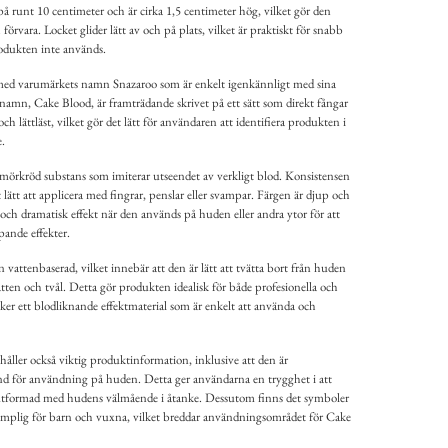
 runt 10 centimeter och är cirka 1,5 centimeter hög, vilket gör den
örvara. Locket glider lätt av och på plats, vilket är praktiskt för snabb
rodukten inte används.
t med varumärkets namn Snazaroo som är enkelt igenkännligt med sina
namn, Cake Blood, är framträdande skrivet på ett sätt som direkt fångar
 lättläst, vilket gör det lätt för användaren att identifiera produkten i
.
, mörkröd substans som imiterar utseendet av verkligt blod. Konsistensen
t lätt att applicera med fingrar, penslar eller svampar. Färgen är djup och
sk och dramatisk effekt när den används på huden eller andra ytor för att
pande effekter.
vattenbaserad, vilket innebär att den är lätt att tvätta bort från huden
vatten och tvål. Detta gör produkten idealisk för både profesionella och
r ett blodliknande effektmaterial som är enkelt att använda och
åller också viktig produktinformation, inklusive att den är
nd för användning på huden. Detta ger användarna en trygghet i att
 utformad med hudens välmående i åtanke. Dessutom finns det symboler
lämplig för barn och vuxna, vilket breddar användningsområdet för Cake