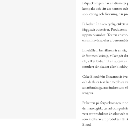
Förpackningen har en diameter på
kompakt och lätt att hantera och f
applicering och förvaring när p
På locket finns en tydlig etiket
färgglada bokstäver. Produktens 
uppmärksamhet. Texten är stor och
en sminkväska eller arbetsområde
Innehållet i behållaren är en tät
är fast men krämig, vilket gör de
rik, vilket bidrar till en autenti
simulera sår, skador eller bloddry
Cake Blood från Snazaroo är även 
och de flesta textilier med bara 
amatörmässiga användare som söke
rengöra.
Etiketten på förpackningen inneh
dermatologiskt testad och godkä
veta att produkten är säker och
som indikerar att produkten är 
Blood.