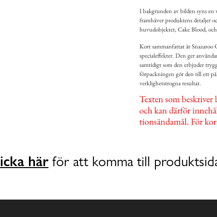
I bakgrunden av bilden syns en vi
framhäver produktens detaljer o
huvudobjektet, Cake Blood, och l
Kort sammanfattat är Snazaroo Ca
specialeffekter. Den ger användar
samtidigt som den erbjuder tryg
förpackningen gör den till ett p
verklighetstrogna resultat.
icka här
för att komma till produktsid