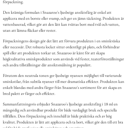
förpackning.
Den krämiga formulan i Snazaroo's ljusbeige ansiktsfärg är enkel att
applicera med en borste eller svamp, och ger en jämn täckning. Produkten är
vattenbaserad, vilket gör att den lätt kan tvättas bort med tvål och vatten,
utan att lämna fläckar eller rester.
Förpackningens design gör det lätt att förvara produkten i en sminkväska
eller necessär. Det robusta locket sitter ordentligt på plats, och förhindrar
spill eller att produkten torkar ut. Snazaroo är känt för att skapa
högkvalitativa sminkprodukter som används vid fester, teaterföreställningar
och andra tillställningar där ansiktsmålning är populärt.
Förutom den neutrala tonen ger ljusbeige nyansen möjlighet till varierande
sminkstilar, från subtila nyanser till mer dramatiska effekter. Produkten kan
enkelt blandas med andra färger från Snazaroo's sortiment för att skapa en
bred palett av färger och effekter.
Sammanfattningsvis erbjuder Snazaroo's ljusbeige ansiktsfärg i 18 ml en
mångsidig och användbar produkt för både vardagligt bruk och speciella
tillfällen. Dess förpackning och innehåll är både praktiska och av hög
kvalitet. Produkten är lätt att applicera och ta bort, vilket gör den till ett bra
val för både professionella sminkörer och amatörer.