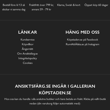
Beställ före kl 13 så
Fraktfritt över 799 kr,
Klarna, Swish & kort
Öppet köp 60 dagar
skickar vi samma dag
annars 59 - 79 kr
LÄNKAR
HÄNG MED OSS
Kundservice
Köpstaden.se på Facebook
Köpvillkor
RumAttÄlska.se på Instagram
Ångerrätt
Om Ansiktsfärg.se
Integritetspolicy
Cookies
ANSIKTSFÄRG.SE INGÅR I GALLERIAN
KÖPSTADEN.SE
Hos oss kan du handla i alla anslutna butiker och bara betala en frakt. Klicka på valfri butik
nedan (din varukorg följer automatiskt med):