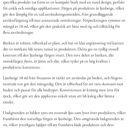
specifika produkt tar form av en kompakt burk med en rund design, perfekt
för enkla och smidiga applikationer. Färgen på produkten är ljusbeige, vilket
gör den lämplig för en rad användningsområden, från grundläggande
ansiktsfärgning till mer avancerade sminkningar. Förpackningen rymmer en
mängd av 18 ml, vilket gör den praktisk att bära med sig och tillräcklig för
flera användningar.
Burken är robust, tillverkad av plast, och har en klar avgränsning vid kanten
där en mörkare blå nyans ramar in produkten. Detta ger en tydlig visuell
kontrast till den ljusbeige färgen inuti. Den inre delen av burken, där
sminkfärgen finns, är jämn och slät, vilket tyder på en hög kvalitet i
produktens konsistens.
Ljusbeige 18 ml från Snazaroo är tänkt att användas på huden, och färgens
neutrala ton gör den mångsidig. Den är tillverkad för att vara skonsam mot
huden och passar för alla hudtyper. Konsistensen är krämig men inte för
tjock, vilket gör att den appliceras enkelt utan att bli kakig eller lämna
ränder.
I bakgrunden av bilden syns ett neutralt ljus som lyser över produkten, vilket
framhäver den naturliga färgen av ljusbeige. Den omgivande bakgrunden är
vit, vilket ytterligare hjälper till att framhäva både produkten och dess