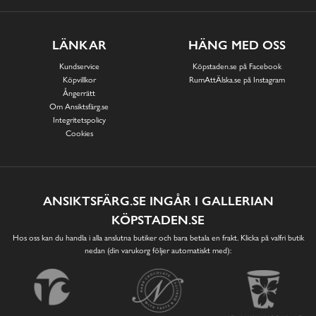
LÄNKAR
HÄNG MED OSS
Kundservice
Köpstaden.se på Facebook
Köpvillkor
RumAttÄlska.se på Instagram
Ångerrätt
Om Ansiktsfärg.se
Integritetspolicy
Cookies
ANSIKTSFÄRG.SE INGÅR I GALLERIAN
KÖPSTADEN.SE
Hos oss kan du handla i alla anslutna butiker och bara betala en frakt. Klicka på valfri butik
nedan (din varukorg följer automatiskt med):