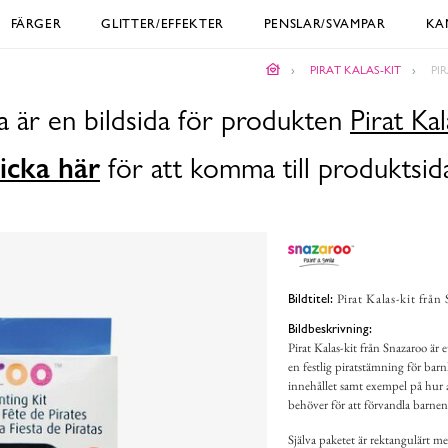
FÄRGER
GLITTER/EFFEKTER
PENSLAR/SVAMPAR
KA
PIRAT KALAS-KIT
PI
a är en bildsida för produkten
Pirat Kal
icka här
för att komma till produktsid
Pirat Kalas-kit från
Bildtitel:
Bildbeskrivning:
Pirat Kalas-kit från Snazaroo är 
en festlig piratstämning för bar
innehållet samt exempel på hur a
behöver för att förvandla barnen 
Själva paketet är rektangulärt m