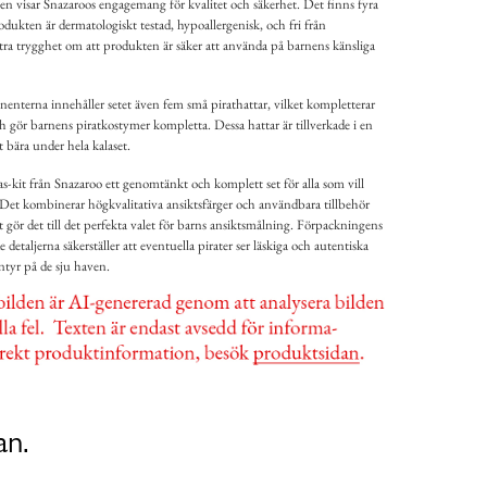
n visar Snazaroos engagemang för kvalitet och säkerhet. Det finns fyra
dukten är dermatologiskt testad, hypoallergenisk, och fri från
xtra trygghet om att produkten är säker att använda på barnens känsliga
terna innehåller setet även fem små pirathattar, vilket kompletterar
h gör barnens piratkostymer kompletta. Dessa hattar är tillverkade i en
t bära under hela kalaset.
s-kit från Snazaroo ett genomtänkt och komplett set för alla som vill
. Det kombinerar högkvalitativa ansiktsfärger och användbara tillbehör
 gör det till det perfekta valet för barns ansiktsmålning. Förpackningens
 detaljerna säkerställer att eventuella pirater ser läskiga och autentiska
ntyr på de sju haven.
an.