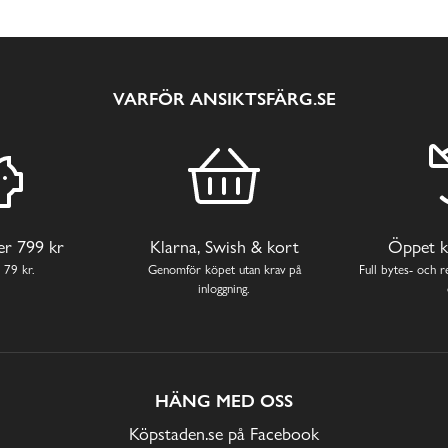
VARFÖR ANSIKTSFÄRG.SE
ver 799 kr
Klarna, Swish & kort
Öppet k
 79 kr.
Genomför köpet utan krav på
Full bytes- och re
inloggning.
HÄNG MED OSS
Köpstaden.se på Facebook