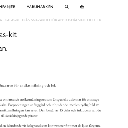
MPANJER
VARUMÄRKEN
RAT KALAS-KIT FRÅN SNAZAROO FÖR ANSIKTSMÅLNING OCH LEK
as-kit
an.
 Snazaroo för ansiktsmålning och lek
ett omfattande ansiktsmålningsset som är speciellt utformat för att skapa
nkalas. Förpackningen är färgglad och inbjudande, med en tydlig bild av
nsiktsmålningen kan se ut. Den består av 15 delar och inkluderar allt du
till skräckinjagande pirater.
ed en bländande vit bakgrund som kontrasterar fint mot de ljusa färgerna