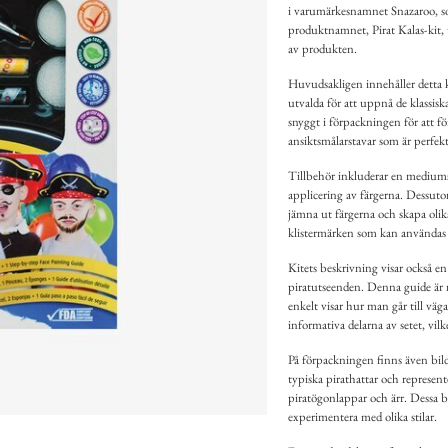
i varumärkesnamnet Snazaroo, som
produktnamnet, Pirat Kalas-kit, t
av produkten.
Huvudsakligen innehåller detta kit 
utvalda för att uppnå de klassis
snyggt i förpackningen för att för
ansiktsmålarstavar som är perfekt
Tillbehör inkluderar en mediumst
applicering av färgerna. Dessut
jämna ut färgerna och skapa olik
klistermärken som kan användas s
Kitets beskrivning visar också en
piratutseenden. Denna guide är 
enkelt visar hur man går till väg
informativa delarna av setet, vilk
På förpackningen finns även bild
typiska pirathattar och represent
piratögonlappar och ärr. Dessa bil
experimentera med olika stilar.