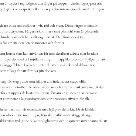
 är tryckt i regnbågens alla färger på toppen. Under logotypen står
ydligt på olika språk, vilket visar på den internationella användningen
tre olika ansiktsfärger - vit, röd och svart. Dessa färger är särskilt
ka piratuttrycken. Färgerna kommer i små plastkärl som är placerade
hindra spill och hålla allt organiserat. Det finns också två
a för att rita detaljerade mönster och former.
or borste som kan användas för mer detaljerat arbete eller bredare
om följer det med två mjuka skumgummiapplikatorer som hjälper till att
a skuggeffekter. I paketet hittar du även små ark med dekorativa
om tillägg för att förhöja piratlooken.
 steg-för-steg guide som hjälper användarna att skapa olika
mycket användbar för både nybörjare och erfarna ansiktsmålare, då den
a för att uppnå de bästa resultaten. Ensam är guiden en av de mest
et eliminerar alla gissningar och gör processen trivsam för alla.
er av barn som är sminkade med hjälp av detta kit. De är klädda i
erar olika ansiktsmålningar, från skeppsliknande skägg till arga
der visar tydligt de olika möjligheterna och inspirerar användarna till att