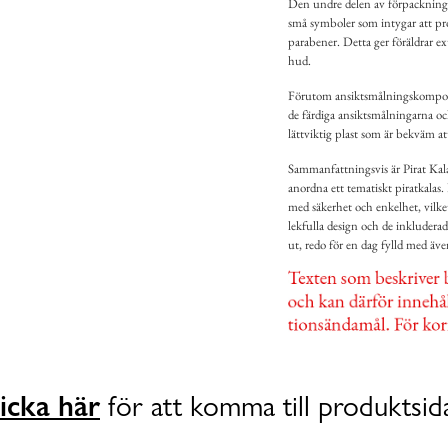
Den undre delen av förpackninge
små symboler som intygar att pro
parabener. Detta ger föräldrar e
hud.
Förutom ansiktsmålningskomponen
de färdiga ansiktsmålningarna oc
lättviktig plast som är bekväm at
Sammanfattningsvis är Pirat Kala
anordna ett tematiskt piratkalas
med säkerhet och enkelhet, vilket
lekfulla design och de inkluderade
ut, redo för en dag fylld med äve
icka här
för att komma till produktsid