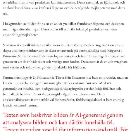
omedelbar insikt i vad produkten kan åstadkomma. Dessa exempel, en fjärilsmask och
en floral band-tiara, visar kraften i färgerna och de detaljerade möjligheterna med detta
set.
I bakgrunden av bilden finns en enkel vit yta vilket framhäver färgerna och designen
utan några distraheringar. Detta bidrar till att hålla fokus på produkten och dess
användningsmöjligheter.
Snazaroo är ett välkänt varumärke inom ansiktsmålning med en lång tradition av att
skapa kvalitetsprodukter som är säkra att använda på barns känsliga hud. Färgerna i
Prinsessor & Tiaror setet är dermatologiskt testade och fria från skadliga ämnen, vilket
garanterar att de är både säkra och vänliga mot huden. Dessutom är de enkelt avtagbara
med vatten och tvål, vilket gör dem praktiska för föräldrar.
Sammanfattningsvis är Prinsessor & Tiaror från Snazaroo inte bara en produkt, utan en
kreativ upplevelse som ger barn möjlighet att leva ut sina fantasier. Med sitt
genomtänkta innehåll och pedagogiska tillvägagångssätt ger den både föräldrar och
barn allt de behöver för att skapa magiska ögonblick tillsammans. Detta
ansiktsmålningsset är ett perfekt val för temafester, födelsedagskalas eller bara en rolig
kreativ lekstund hemma.