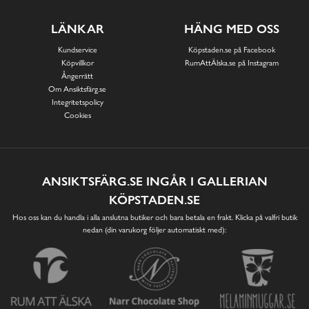
LÄNKAR
HÄNG MED OSS
Kundservice
Köpstaden.se på Facebook
Köpvillkor
RumAttÄlska.se på Instagram
Ångerrätt
Om Ansiktsfärg.se
Integritetspolicy
Cookies
ANSIKTSFÄRG.SE INGÅR I GALLERIAN
KÖPSTADEN.SE
Hos oss kan du handla i alla anslutna butiker och bara betala en frakt. Klicka på valfri butik
nedan (din varukorg följer automatiskt med):