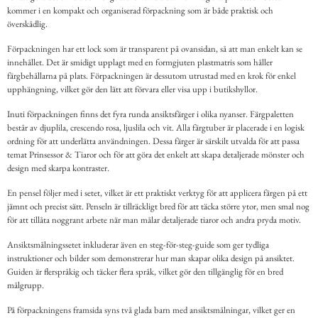
kommer i en kompakt och organiserad förpackning som är både praktisk och
överskådlig.
Förpackningen har ett lock som är transparent på ovansidan, så att man enkelt kan se
innehållet. Det är smidigt upplagt med en formgjuten plastmatris som håller
färgbehållarna på plats. Förpackningen är dessutom utrustad med en krok för enkel
upphängning, vilket gör den lätt att förvara eller visa upp i butikshyllor.
Inuti förpackningen finns det fyra runda ansiktsfärger i olika nyanser. Färgpaletten
består av djuplila, crescendo rosa, ljuslila och vit. Alla färgtuber är placerade i en logisk
ordning för att underlätta användningen. Dessa färger är särskilt utvalda för att passa
temat Prinsessor & Tiaror och för att göra det enkelt att skapa detaljerade mönster och
design med skarpa kontraster.
En pensel följer med i setet, vilket är ett praktiskt verktyg för att applicera färgen på ett
jämnt och precist sätt. Penseln är tillräckligt bred för att täcka större ytor, men smal nog
för att tillåta noggrant arbete när man målar detaljerade tiaror och andra pryda motiv.
Ansiktsmålningssetet inkluderar även en steg-för-steg-guide som ger tydliga
instruktioner och bilder som demonstrerar hur man skapar olika design på ansiktet.
Guiden är flerspråkig och täcker flera språk, vilket gör den tillgänglig för en bred
målgrupp.
På förpackningens framsida syns två glada barn med ansiktsmålningar, vilket ger en