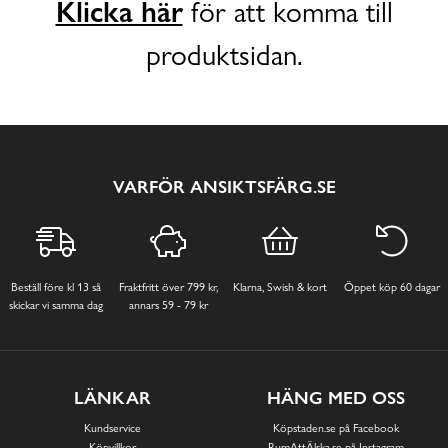
Klicka här
för att komma till
produktsidan.
VARFÖR ANSIKTSFÄRG.SE
Beställ före kl 13 så
Fraktfritt över 799 kr,
Klarna, Swish & kort
Öppet köp 60 dagar
skickar vi samma dag
annars 59 - 79 kr
LÄNKAR
HÄNG MED OSS
Kundservice
Köpstaden.se på Facebook
Köpvillkor
RumAttÄlska.se på Instagram