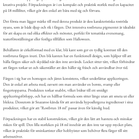
kreativa projekt. Förpackningen är i en kompakt och praktisk storlek med en kapacitet
på 18 milliliter, vilket gör den enkel att bära med sig och förvara.
Det första man lägger märke till med denna produkt är dess karakteristiska roströda
nyans, som är både djup och rik i färgen. Det intensiva rostbruna pigmentet är idealiskt
för att skapa en rad olika effekter och mönster, perfekt för tematiska evenemang,
teaterföreställningar eller festliga tillfällen som Halloween.
Behållaren är cirkelformad med en klar, blå kant som ger en tydlig kontrast till den
rostbruna färgen inuti. Den blå kanten har en funktionell design, som hjälper till att
hålla färgen säker och skyddad när den inte används. Locket sitter tätt, vilket förhindrar
att färgen torkar ut och säkerställer att den håller sig fräsch och användbar över tid.
Färgen i sig har en homogen och jämn konsistens, vilket underlättar appliceringen.
Den är enkel att arbeta med, oavsett om man använder en borste, svamp eller
fingertopparna. Produkten torkar snabbt, vilket bidrar till ett smidigt
appliceringsförlopp, och har en hållbar formula som sitter länge utan att smeta ut eller
blekna. Dessutom är Snazaroo kända för att använda hypoallergena ingredienser i sina
produkter, vilket gör att "Rostbrun 18 ml" passar även för känslig hud.
Förpackningen har en stabil konstruktion, vilket gör den lätt att hantera och minskar
risken för spill. Den lilla storleken på 18 ml innebär att den inte tar upp mycket plats,
vilket är praktiskt för sminkartister eller hobbyister som behöver flera färger till sitt
arbetsutöver.