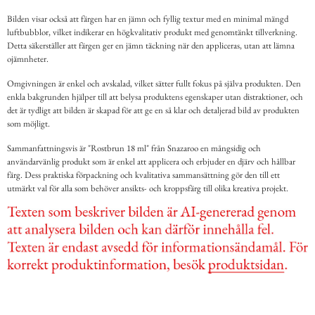
Bilden visar också att färgen har en jämn och fyllig textur med en minimal mängd
luftbubblor, vilket indikerar en högkvalitativ produkt med genomtänkt tillverkning.
Detta säkerställer att färgen ger en jämn täckning när den appliceras, utan att lämna
ojämnheter.
Omgivningen är enkel och avskalad, vilket sätter fullt fokus på själva produkten. Den
enkla bakgrunden hjälper till att belysa produktens egenskaper utan distraktioner, och
det är tydligt att bilden är skapad för att ge en så klar och detaljerad bild av produkten
som möjligt.
Sammanfattningsvis är "Rostbrun 18 ml" från Snazaroo en mångsidig och
användarvänlig produkt som är enkel att applicera och erbjuder en djärv och hållbar
färg. Dess praktiska förpackning och kvalitativa sammansättning gör den till ett
utmärkt val för alla som behöver ansikts- och kroppsfärg till olika kreativa projekt.