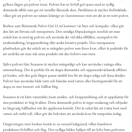
gyllene färgen på pulvret inuti. Pulvret har en livfull gul nyans med en tydlig
skimrande effekt som ger ett metallic-liknande sken. Partiklarna är mycket finfördelade,
vilket gör att pulvret ser nästan krämigt ut i konsistensen trots att det är ett torrt pulver.
Burken som Skimrande Pulver Gul 12 ml kommer i är liten och kompakt, vilket gör
den lätt att förvara och transportera. Den smidiga förpackningen innebär att man
enkelt kan ta med sig pulvret och använda det vid olika tillfällen, exempelvis för
ansiktsmålning, kroppsmålning eller andra kreativa projekt. Den transparanta
plastburken gör det enkelt att se mängden pulver som finns kvar, vilket är praktiskt för
att undvika att man står utan produkt när den behövs som mest.
Själva pulvret från Snazaroo är mycket mångsidigt och kan användas i många olika
sammanhang. Det är perfekt för att skapa dramatiska och uppseendeväckande effekter
på huden, och den gula färgen passar särskilt bra för att skapa soliga och ljusa detaljer.
Pulvret kan användas både torrt och blandas med vatten eller fixeringsmedel för att
skapa en mer intensiv och hållbar färg.
Snazaroo är ett känt varumärke inom ansikts- och kroppsmålning och är uppskattat för
sina produkter av hög kvalitet. Detta skimrande pulver är inget undantag och erbjuder
en långvarig hållbarhet när det appliceras korrekt. Det är också lätt att tvätta bort med
vatten och mild tvål, vilket gör det bekvämt att använda även för temporära inslag.
Omgivningen runt burken består av en neutral bakgrund, vilket framhäver
produktens livfullhet och färg. Den tydliga bilden hjälper till att lyfta fram pulverets