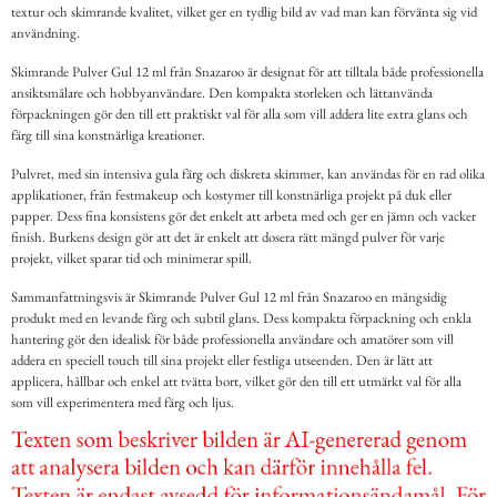
textur och skimrande kvalitet, vilket ger en tydlig bild av vad man kan förvänta sig vid
användning.
Skimrande Pulver Gul 12 ml från Snazaroo är designat för att tilltala både professionella
ansiktsmålare och hobbyanvändare. Den kompakta storleken och lättanvända
förpackningen gör den till ett praktiskt val för alla som vill addera lite extra glans och
färg till sina konstnärliga kreationer.
Pulvret, med sin intensiva gula färg och diskreta skimmer, kan användas för en rad olika
applikationer, från festmakeup och kostymer till konstnärliga projekt på duk eller
papper. Dess fina konsistens gör det enkelt att arbeta med och ger en jämn och vacker
finish. Burkens design gör att det är enkelt att dosera rätt mängd pulver för varje
projekt, vilket sparar tid och minimerar spill.
Sammanfattningsvis är Skimrande Pulver Gul 12 ml från Snazaroo en mångsidig
produkt med en levande färg och subtil glans. Dess kompakta förpackning och enkla
hantering gör den idealisk för både professionella användare och amatörer som vill
addera en speciell touch till sina projekt eller festliga utseenden. Den är lätt att
applicera, hållbar och enkel att tvätta bort, vilket gör den till ett utmärkt val för alla
som vill experimentera med färg och ljus.