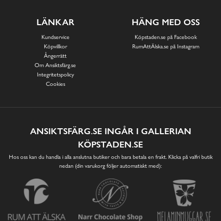
LÄNKAR
HÄNG MED OSS
Kundservice
Köpstaden.se på Facebook
Köpvillkor
RumAttÄlska.se på Instagram
Ångerrätt
Om Ansiktsfärg.se
Integritetspolicy
Cookies
ANSIKTSFÄRG.SE INGÅR I GALLERIAN
KÖPSTADEN.SE
Hos oss kan du handla i alla anslutna butiker och bara betala en frakt. Klicka på valfri butik
nedan (din varukorg följer automatiskt med):