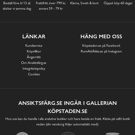
Beställ före kl 13 så
Fraktfritt över 799 kr,
Klarna, Swish & kort
Öppet köp 60 dagar
skickar vi samma dag
annars 59 - 79 kr
LÄNKAR
HÄNG MED OSS
Kundservice
Köpstaden.se på Facebook
Köpvillkor
RumAttÄlska.se på Instagram
Ångerrätt
Om Ansiktsfärg.se
Integritetspolicy
Cookies
ANSIKTSFÄRG.SE INGÅR I GALLERIAN
KÖPSTADEN.SE
Hos oss kan du handla i alla anslutna butiker och bara betala en frakt. Klicka på valfri butik
nedan (din varukorg följer automatiskt med):