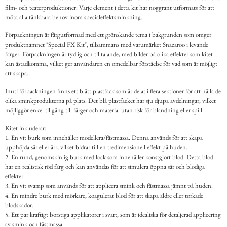
film- och teaterproduktioner. Varje element i detta kit har noggrant utformats för att
möta alla tänkbara behov inom specialeffektsminkning.
Förpackningen är färgutformad med ett grönskande tema i bakgrunden som omger
produktnamnet "Special FX Kit", tillsammans med varumärket Snazaroo i levande
färger. Förpackningen är tydlig och tilltalande, med bilder på olika effekter som kitet
kan åstadkomma, vilket ger användaren en omedelbar förståelse för vad som är möjligt
att skapa.
Inuti förpackningen finns ett blått plastfack som är delat i flera sektioner för att hålla de
olika sminkprodukterna på plats. Det blå plastfacket har sju djupa avdelningar, vilket
möjliggör enkel tillgång till färger och material utan risk för blandning eller spill.
Kitet inkluderar:
1. En vit burk som innehåller modellera/fästmassa. Denna används för att skapa
upphöjda sår eller ärr, vilket bidrar till en tredimensionell effekt på huden.
2. En rund, genomskinlig burk med lock som innehåller konstgjort blod. Detta blod
har en realistisk röd färg och kan användas för att simulera öppna sår och blodiga
effekter.
3. En vit svamp som används för att applicera smink och fästmassa jämnt på huden.
4. En mindre burk med mörkare, koagulerat blod för att skapa äldre eller torkade
blodskador.
5. Ett par kraftigt borstiga applikatorer i svart, som är idealiska för detaljerad applicering
av smink och fästmassa.