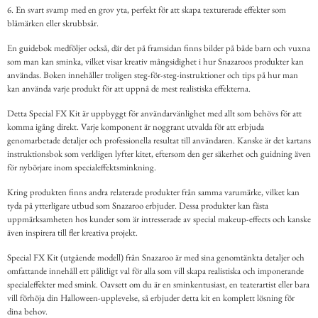
6. En svart svamp med en grov yta, perfekt för att skapa texturerade effekter som
blåmärken eller skrubbsår.
En guidebok medföljer också, där det på framsidan finns bilder på både barn och vuxna
som man kan sminka, vilket visar kreativ mångsidighet i hur Snazaroos produkter kan
användas. Boken innehåller troligen steg-för-steg-instruktioner och tips på hur man
kan använda varje produkt för att uppnå de mest realistiska effekterna.
Detta Special FX Kit är uppbyggt för användarvänlighet med allt som behövs för att
komma igång direkt. Varje komponent är noggrant utvalda för att erbjuda
genomarbetade detaljer och professionella resultat till användaren. Kanske är det kartans
instruktionsbok som verkligen lyfter kitet, eftersom den ger säkerhet och guidning även
för nybörjare inom specialeffektsminkning.
Kring produkten finns andra relaterade produkter från samma varumärke, vilket kan
tyda på ytterligare utbud som Snazaroo erbjuder. Dessa produkter kan fästa
uppmärksamheten hos kunder som är intresserade av special makeup-effects och kanske
även inspirera till fler kreativa projekt.
Special FX Kit (utgående modell) från Snazaroo är med sina genomtänkta detaljer och
omfattande innehåll ett pålitligt val för alla som vill skapa realistiska och imponerande
specialeffekter med smink. Oavsett om du är en sminkentusiast, en teaterartist eller bara
vill förhöja din Halloween-upplevelse, så erbjuder detta kit en komplett lösning för
dina behov.