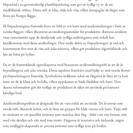
förpackad i en genomskinlig plastförpackning som ger en tydlig vy av de tre
medföljande stiften. Dessa stift är blåa, röda och vita, vilket återspeglar de färger som
finns på Norges flagga.
På förpackningens framsida finns en bild av två barn med ansiktsmålningar i form av
norska flaggor, vilket illustrerar användningsområdet för produkten. Barnens ansikten
visar entusiastiskt upp de detaljerade och tydliga målningarna som enkelt kan
åstadkommas med dessa ansiktsfärger. Den nedre delen av förpackningen är röd och
kontrasterar fint mot de vita och blåa tonerna, vilket gör produkten iögonfallande och
lätt att hitta på hyllan.
En av de framträdande egenskaperna med Snazaroos ansiktsmålningstift är att de är
hypoallergena och icke-toxiska. Dessa aspekter framhävs med hjälp av små runda ikoner
på förpackningens framsida. Symbolerna indikerar också att färgerna är lätta att ta bort
samt att de är klara och livfulla, vilket uppskattas av både föräldrar och barn. Den
denna information gör det tydligt att produkten är säker att använda på barnens
känsliga hud.
Ansiktsmålningstiften är designade för att vara enkla att använda. De levereras som
runda stift, liknande kritor, och är lätta att greppa för både vuxna och barn. Varje stift
är omslutet av ett specifikt mönster som matchar dess färg - blått i ett vitt format, rött
med vita detaljer och vitt med rosa motiv. Färgerna är intensiva och täckande, något
som möjliggör skapandet av precisa mönster som tydligt syns på huden.