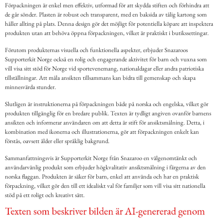
Förpackningen är enkel men effektiv, utformad för att skydda stiften och förhindra att
de går sönder. Plasten är robust och transparent, med en baksida av tålig kartong som
håller allting på plats. Denna design gör det möjligt för potentiella köpare att inspektera
produkten utan att behöva öppna förpackningen, vilket är praktiskt i butikssettingar.
Förutom produkternas visuella och funktionella aspekter, erbjuder Snazaroos
Supporterkit Norge också en rolig och engagerande aktivitet för barn och vuxna som
vill visa sitt stöd för Norge vid sportevenemang, nationaldagar eller andra patriotiska
tillställningar. Att måla ansikten tillsammans kan bidra till gemenskap och skapa
minnesvärda stunder.
Slutligen är instruktionerna på förpackningen både på norska och engelska, vilket gör
produkten tillgänglig för en bredare publik. Texten är tydligt angiven ovanför barnens
ansikten och informerar användaren om att detta är stift för ansiktsmålning. Detta, i
kombination med ikonerna och illustrationerna, gör att förpackningen enkelt kan
förstås, oavsett ålder eller språklig bakgrund.
Sammanfattningsvis är Supporterkit Norge från Snazaroo en välgenomtänkt och
användarvänlig produkt som erbjuder högkvalitativ ansiktsmålning i färgerna av den
norska flaggan. Produkten är säker för barn, enkel att använda och har en praktisk
förpackning, vilket gör den till ett idealiskt val för familjer som vill visa sitt nationella
stöd på ett roligt och kreativt sätt.