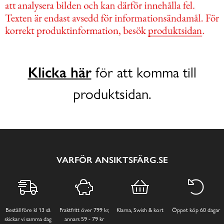
Klicka här
för att komma till
produktsidan.
VARFÖR ANSIKTSFÄRG.SE
Beställ före kl 13 så
Fraktfritt över 799 kr,
Klarna, Swish & kort
Öppet köp 60 dagar
skickar vi samma dag
annars 59 - 79 kr