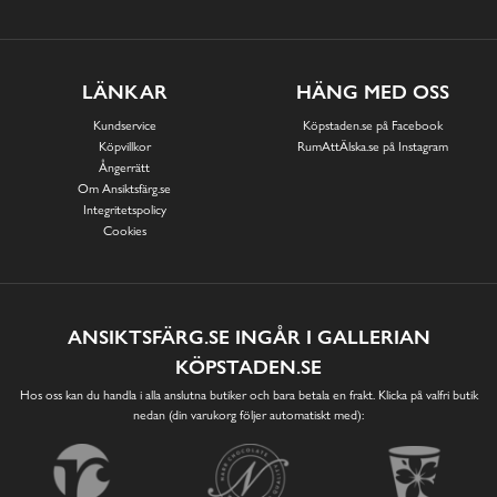
LÄNKAR
HÄNG MED OSS
Kundservice
Köpstaden.se på Facebook
Köpvillkor
RumAttÄlska.se på Instagram
Ångerrätt
Om Ansiktsfärg.se
Integritetspolicy
Cookies
ANSIKTSFÄRG.SE INGÅR I GALLERIAN
KÖPSTADEN.SE
Hos oss kan du handla i alla anslutna butiker och bara betala en frakt. Klicka på valfri butik
nedan (din varukorg följer automatiskt med):