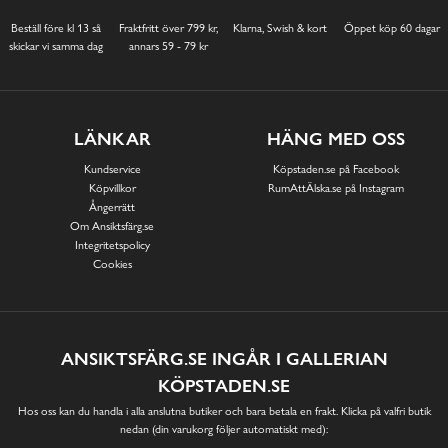
Beställ före kl 13 så
Fraktfritt över 799 kr,
Klarna, Swish & kort
Öppet köp 60 dagar
skickar vi samma dag
annars 59 - 79 kr
LÄNKAR
HÄNG MED OSS
Kundservice
Köpstaden.se på Facebook
Köpvillkor
RumAttÄlska.se på Instagram
Ångerrätt
Om Ansiktsfärg.se
Integritetspolicy
Cookies
ANSIKTSFÄRG.SE INGÅR I GALLERIAN
KÖPSTADEN.SE
Hos oss kan du handla i alla anslutna butiker och bara betala en frakt. Klicka på valfri butik
nedan (din varukorg följer automatiskt med):