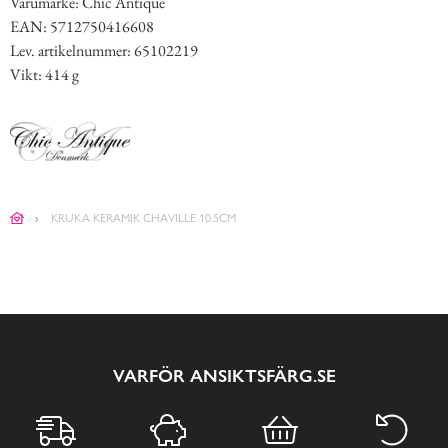
Varumärke: Chic Antique
EAN: 5712750416608
Lev. artikelnummer: 65102219
Vikt: 414 g
KRUKA KERAMIK CHAVILLE 10.5CM
VARFÖR ANSIKTSFÄRG.SE