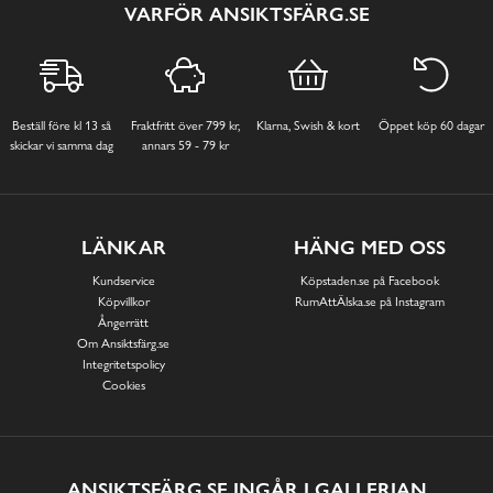
VARFÖR ANSIKTSFÄRG.SE
Beställ före kl 13 så
Fraktfritt över 799 kr,
Klarna, Swish & kort
Öppet köp 60 dagar
skickar vi samma dag
annars 59 - 79 kr
LÄNKAR
HÄNG MED OSS
Kundservice
Köpstaden.se på Facebook
Köpvillkor
RumAttÄlska.se på Instagram
Ångerrätt
Om Ansiktsfärg.se
Integritetspolicy
Cookies
ANSIKTSFÄRG.SE INGÅR I GALLERIAN