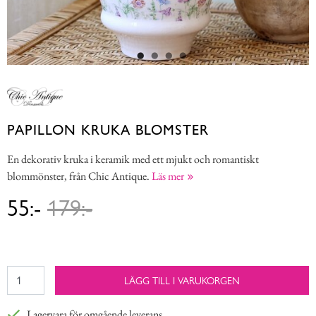
PAPILLON KRUKA BLOMSTER
En dekorativ kruka i keramik med ett mjukt och romantiskt
blommönster, från Chic Antique.
Läs mer
55:-
179:-
LÄGG TILL I VARUKORGEN
Lagervara för omgående leverans