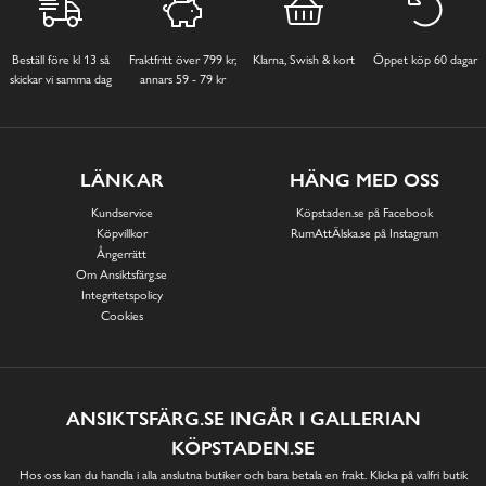
Beställ före kl 13 så
Fraktfritt över 799 kr,
Klarna, Swish & kort
Öppet köp 60 dagar
skickar vi samma dag
annars 59 - 79 kr
LÄNKAR
HÄNG MED OSS
Kundservice
Köpstaden.se på Facebook
Köpvillkor
RumAttÄlska.se på Instagram
Ångerrätt
Om Ansiktsfärg.se
Integritetspolicy
Cookies
ANSIKTSFÄRG.SE INGÅR I GALLERIAN
KÖPSTADEN.SE
Hos oss kan du handla i alla anslutna butiker och bara betala en frakt. Klicka på valfri butik