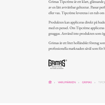
Grimas Tipcrème är ett klart, glänsande g
av en lätt avtvättbar geltextur. Passar pe
eller vax. Tipcrème levereras i en tub om 8
Produkten kan appliceras direkt på huden 
med en pensel. Om Tipcrème appliceras 
gnuggas. Använd inte produkten som ögon
Grimas är ett litet holländskt företag s
professionella marknaden såväl som för
VARUMÄRKEN
GRIMAS
TIPC