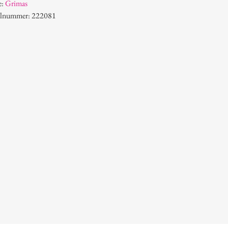
e:
Grimas
kelnummer: 222081