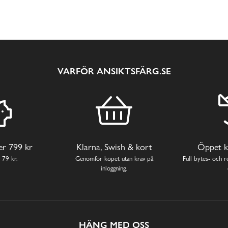
VARFÖR ANSIKTSFÄRG.SE
ver 799 kr
Klarna, Swish & kort
Öppet k
 79 kr.
Genomför köpet utan krav på
Full bytes- och re
inloggning.
HÄNG MED OSS