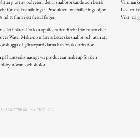
litter gjort av polyeten, det är snabbtorkande och består
Varumärk
rfekt för ansiktsmålningar. Produkten innehåller inga oljor
Lev. arti
 ml & finns i ett flertal färger.
Vikt: 13 g
eller i håret. Du kan applicera det direkt från tuben eller
över Water Make-up måste arbetet ske snabbt och utan att
skugga då glitterpartiklarna kan orsaka irritation.
om på hantverksmässigt vis producerar makeup för den
 hobbyutövare och skolor.
RÉME GLITTER 081 MULTICOLOR