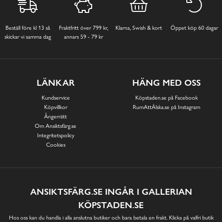
Beställ före kl 13 så
Fraktfritt över 799 kr,
Klarna, Swish & kort
Öppet köp 60 dagar
skickar vi samma dag
annars 59 - 79 kr
LÄNKAR
HÄNG MED OSS
Kundservice
Köpstaden.se på Facebook
Köpvillkor
RumAttÄlska.se på Instagram
Ångerrätt
Om Ansiktsfärg.se
Integritetspolicy
Cookies
ANSIKTSFÄRG.SE INGÅR I GALLERIAN
KÖPSTADEN.SE
Hos oss kan du handla i alla anslutna butiker och bara betala en frakt. Klicka på valfri butik