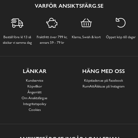
VARFÖR ANSIKTSFÄRG.SE
Beställ före kl 13 så
Fraktfritt över 799 kr,
Klarna, Swish & kort
Öppet köp 60 dagar
skickar vi samma dag
annars 59 - 79 kr
LÄNKAR
HÄNG MED OSS
Kundservice
Köpstaden.se på Facebook
Köpvillkor
RumAttÄlska.se på Instagram
Ångerrätt
Om Ansiktsfärg.se
Integritetspolicy
Cookies