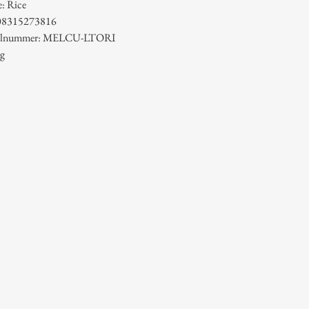
: Rice
08315273816
ikelnummer: MELCU-LTORI
 g