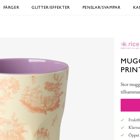
FÄRGER
GLITTER/EFFEKTER
PENSLAR/SVAMPAR
KA
MUGG
PRIN
Stor mugg 
tillsamma
Fraktfr
Klarna,
Öppet 