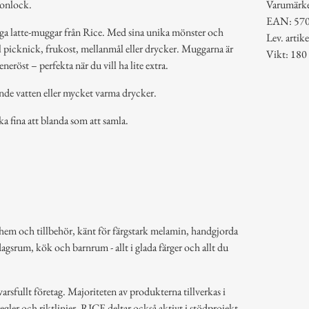
konlock.
Varumärke
EAN: 57
iga latte-muggar från Rice. Med sina unika mönster och
Lev. art
till picknick, frukost, mellanmål eller drycker. Muggarna är
Vikt: 180
eröst – perfekta när du vill ha lite extra.
ande vatten eller mycket varma drycker.
ika fina att blanda som att samla.
hem och tillbehör, känt för färgstark melamin, handgjorda
dagsrum, kök och barnrum - allt i glada färger och allt du
arsfullt företag. Majoriteten av produkterna tillverkas i
regler och riktlinjer. RICE deltar också aktivt i stödprojekt