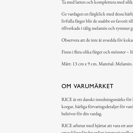
Ta med latten och komplettera med sili
Ge vardagen en färgklick med dessa härl
livfulla färger blir de snabbt en favorit 
tillverkade i tålig melamin och rymmer gen
Observera att de inte är avsedda för kok
Finns i flera olika färger och mönster – l
Mått: 13 cm x 9 cm. Material: Melamin.
OM VARUMÄRKET
RICE är ett danskt inredningsmärke för 
korgar, härliga förvaringsdetaljer för var
behöver för din vardag.
RICE arbetar med hjärtat att vara ett ansv
utvecklingsländer enligt internationella 