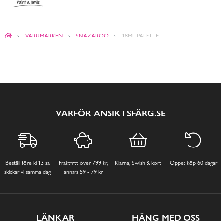
VARUMÄRKEN
SNAZAROO
18ML PALETTE
VARFÖR ANSIKTSFÄRG.SE
Beställ före kl 13 så
Fraktfritt över 799 kr,
Klarna, Swish & kort
Öppet köp 60 dagar
skickar vi samma dag
annars 59 - 79 kr
LÄNKAR
HÄNG MED OSS