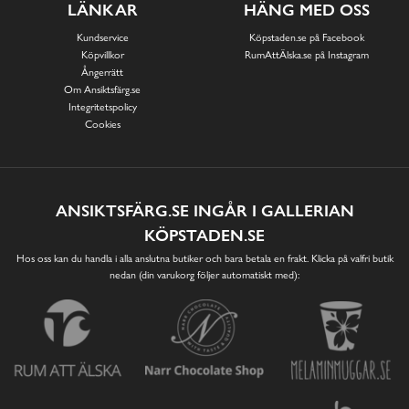
LÄNKAR
HÄNG MED OSS
Kundservice
Köpstaden.se på Facebook
Köpvillkor
RumAttÄlska.se på Instagram
Ångerrätt
Om Ansiktsfärg.se
Integritetspolicy
Cookies
ANSIKTSFÄRG.SE INGÅR I GALLERIAN
KÖPSTADEN.SE
Hos oss kan du handla i alla anslutna butiker och bara betala en frakt. Klicka på valfri butik
nedan (din varukorg följer automatiskt med):