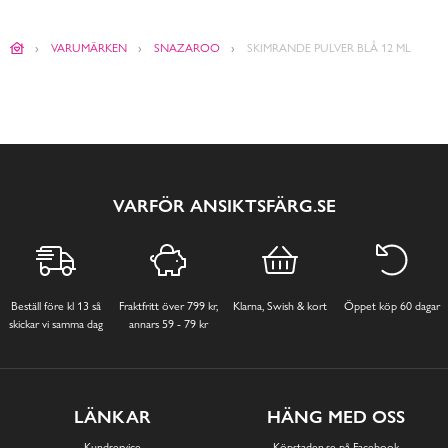
VARUMÄRKEN
SNAZAROO
SKIMRANDE PULVER BLÅ 12 ML
VARFÖR ANSIKTSFÄRG.SE
Beställ före kl 13 så
Fraktfritt över 799 kr,
Klarna, Swish & kort
Öppet köp 60 dagar
skickar vi samma dag
annars 59 - 79 kr
LÄNKAR
HÄNG MED OSS
Kundservice
Köpstaden.se på Facebook