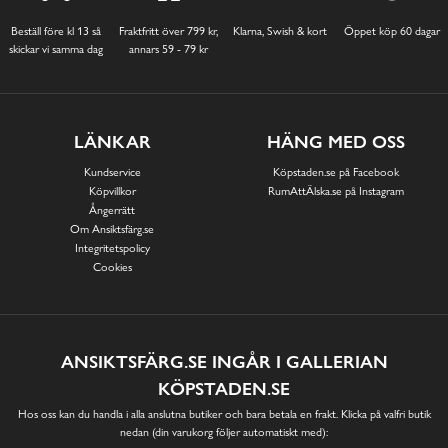
Beställ före kl 13 så
Fraktfritt över 799 kr,
Klarna, Swish & kort
Öppet köp 60 dagar
skickar vi samma dag
annars 59 - 79 kr
LÄNKAR
HÄNG MED OSS
Kundservice
Köpstaden.se på Facebook
Köpvillkor
RumAttÄlska.se på Instagram
Ångerrätt
Om Ansiktsfärg.se
Integritetspolicy
Cookies
ANSIKTSFÄRG.SE INGÅR I GALLERIAN
KÖPSTADEN.SE
Hos oss kan du handla i alla anslutna butiker och bara betala en frakt. Klicka på valfri butik
nedan (din varukorg följer automatiskt med):