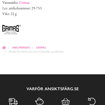
Varumärke:
Grimas
Lev. artikelnummer: 29-753
Vikt: 22 g
VARUMÄRKEN
GRIMAS
PEARLITE HIGH-GLOSS POWDER LJUSROSA
VARFÖR ANSIKTSFÄRG.SE