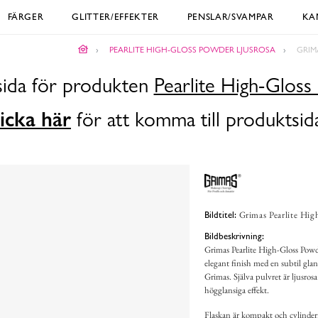
FÄRGER
GLITTER/EFFEKTER
PENSLAR/SVAMPAR
KA
PEARLITE HIGH-GLOSS POWDER LJUSROSA
GRIM
dsida för produkten
Pearlite High-Gloss
icka här
för att komma till produktsid
Grimas Pearlite High
Bildtitel:
Bildbeskrivning:
Grimas Pearlite High-Gloss Powde
elegant finish med en subtil gla
Grimas. Själva pulvret är ljusros
högglansiga effekt.
Flaskan är kompakt och cylinderf