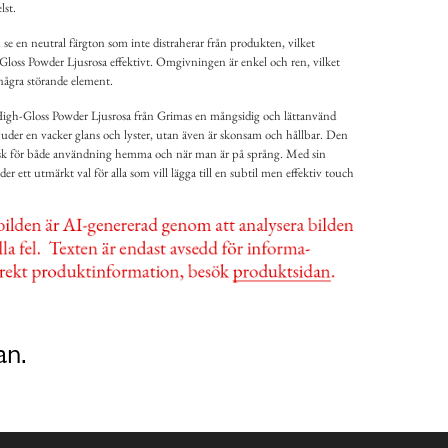
lst.
e en neutral färgton som inte distraherar från produkten, vilket
loss Powder Ljusrosa effektivt. Omgivningen är enkel och ren, vilket
 några störande element.
High-Gloss Powder Ljusrosa från Grimas en mångsidig och lättanvänd
uder en vacker glans och lyster, utan även är skonsam och hållbar. Den
isk för både användning hemma och när man är på språng. Med sin
er ett utmärkt val för alla som vill lägga till en subtil men effektiv touch
an.