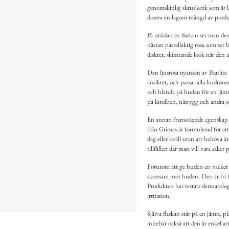
genomskinlig skruvkork som är l
dosera en lagom mängd av produkt
På utsidan av flaskan ser man den
nästan pastellaktig rosa som se
diskret, skimrande look när den a
Den ljusrosa nyansen av Pearlite H
ansiktet, och passar alla hudtoner
och blanda på huden för en jämn
på kindben, näsrygg och andra o
En annan framstående egenskap h
från Grimas är formulerad för att
dag eller kväll utan att behöva å
tillfällen där man vill vara säker 
Förutom att ge huden en vacker g
skonsam mot huden. Den är fri fr
Produkten har testats dermatologi
irritation.
Själva flaskan står på en jämn, 
innebär också att den är enkel at