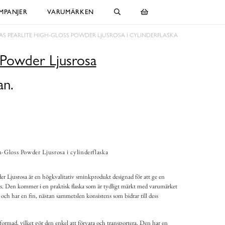
MPANJER
VARUMÄRKEN
AS PEARLITE HIGH-GLOSS POWDER LJUSROSA I CYLINDERFLASKA
 Powder Ljusrosa
an.
-Gloss Powder Ljusrosa i cylinderflaska
r Ljusrosa är en högkvalitativ sminkprodukt designad för att ge en
ns. Den kommer i en praktisk flaska som är tydligt märkt med varumärket
a och har en fin, nästan sammetslen konsistens som bidrar till dess
ormad, vilket gör den enkel att förvara och transportera. Den har en