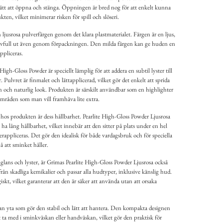
ätt att öppna och stänga. Öppningen är bred nog för att enkelt kunna
en, vilket minimerar risken för spill och slöseri.
 ljusrosa pulverfärgen genom det klara plastmaterialet. Färgen är en ljus,
r livfull ut även genom förpackningen. Den milda färgen kan ge huden en
ppliceras.
igh-Gloss Powder är speciellt lämplig för att addera en subtil lyster till
. Pulvret är finmalet och lättapplicerad, vilket gör det enkelt att sprida
 och naturlig look. Produkten är särskilt användbar som en highlighter
mråden som man vill framhäva lite extra.
os produkten är dess hållbarhet. Pearlite High-Gloss Powder Ljusrosa
 ha lång hållbarhet, vilket innebär att den sitter på plats under en hel
terappliceras. Det gör den idealisk för både vardagsbruk och för speciella
på att sminket håller.
lans och lyster, är Grimas Pearlite High-Gloss Powder Ljusrosa också
ån skadliga kemikalier och passar alla hudtyper, inklusive känslig hud.
skt, vilket garanterar att den är säker att använda utan att orsaka
plan yta som gör den stabil och lätt att hantera. Den kompakta designen
t ta med i sminkväskan eller handväskan, vilket gör den praktisk för